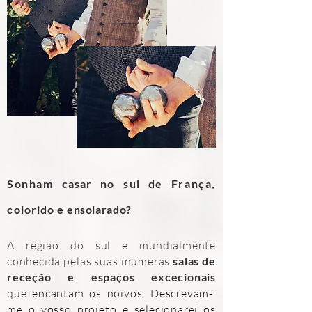
Sonham
casar
no s
ul
de França,
c
olorido e
ensolarado
?
A região do s
ul
é mundialmente
conhecida pelas suas inúmeras
salas de
receção e espaços excecionais
que
encantam os noivos. Descrevam-
me o vosso projeto e selecionarei os