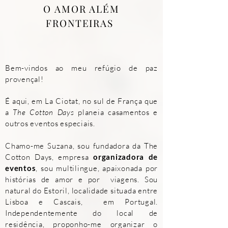
O AMOR ALÉM
FRONTEIRAS
Bem-vindos ao meu refúgio de paz
provençal!
É aqui, em La Ciotat, no s
ul
de França que
a
The Cotton Days
planeia
casamentos e
outros eventos especiais.
Chamo-me Suzana, sou fundadora da The
Cotton Days, empresa
organizadora de
eventos
, sou multilingue, apaixonada
por
histórias de amor
e
por
viagens. Sou
natural do Estoril, localidade situada entre
Lisboa e Cascais, em Portugal.
Independentemente do local de
residência, proponho-me organizar o