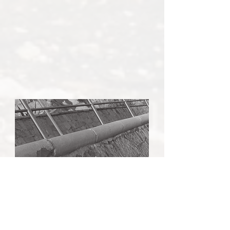
Despedida
de
solTeira/o